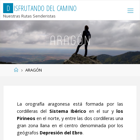
Saltar
D
I
S
F
R
U
T
A
N
D
O
D
E
L
C
A
M
I
N
O
al
Nuestras Rutas Senderistas
contenido
Página
ARAGÓN
de
Inicio
La orografía aragonesa está formada por las
cordilleras del
Sistema Ibérico
en el sur y
los
Pirineos
en el norte, y entre las dos cordilleras una
gran zona llana en el centro denominada por los
geógrafos
Depresión del Ebro
.