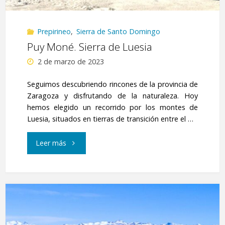
–
Prepirineo
,
Sierra de Santo Domingo
Punta
Puy Moné. Sierra de Luesia
Saosa"
2 de marzo de 2023
Seguimos descubriendo rincones de la provincia de
Zaragoza y disfrutando de la naturaleza. Hoy
hemos elegido un recorrido por los montes de
Luesia, situados en tierras de transición entre el …
"Puy
Leer más
Moné.
Sierra
de