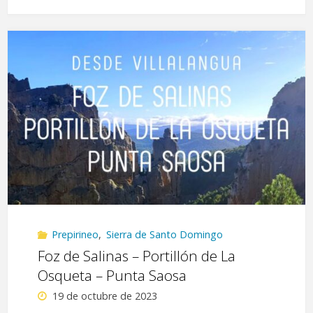
Pigalo
–
Senda
Malpaso
–
Puy
Moné"
Prepirineo
,
Sierra de Santo Domingo
Foz de Salinas – Portillón de La
Osqueta – Punta Saosa
19 de octubre de 2023