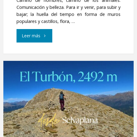
Camino de hombres, camino de los animales.
Comunicación y belleza. Para ir y venir, para subir y
bajar; la huella del tiempo en forma de muros
populares y castillos, flora, …
"Circular
Leer más
«Benasque
–
Cerler».
desde
Benasque"