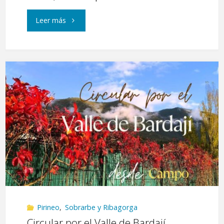
"Pico
Leer más
de
Toronzué"
Pirineo
,
Sobrarbe y Ribagorga
Circular por el Valle de Bardají.