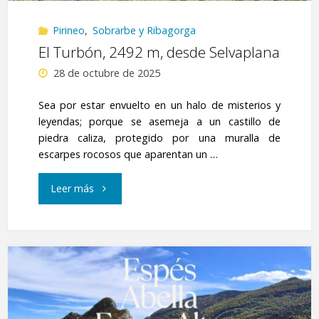
Pirineo
,
Sobrarbe y Ribagorga
El Turbón, 2492 m, desde Selvaplana
28 de octubre de 2025
Sea por estar envuelto en un halo de misterios y
leyendas; porque se asemeja a un castillo de
piedra caliza, protegido por una muralla de
escarpes rocosos que aparentan un …
"El
Leer más
Turbón,
2492
m,
desde