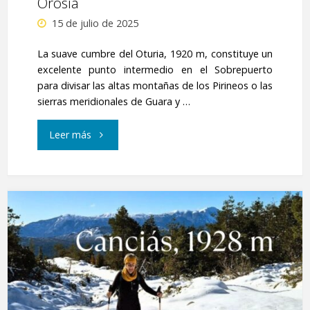
Orosia
desde
15 de julio de 2025
el
La suave cumbre del Oturia, 1920 m, constituye un
puente
excelente punto intermedio en el Sobrepuerto
para divisar las altas montañas de los Pirineos o las
del
sierras meridionales de Guara y …
río
"Oturia
Leer más
Blanco"
o
Auturia.
Ermita
de
Santa