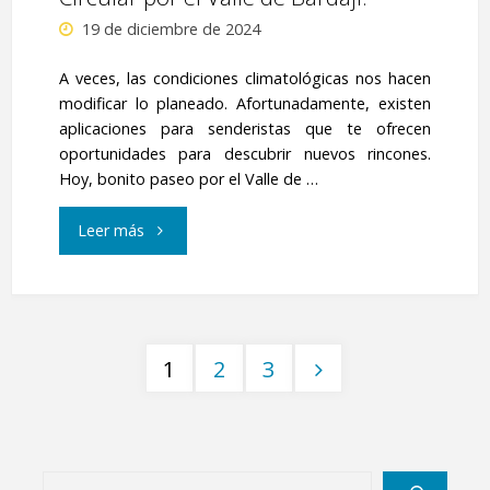
19 de diciembre de 2024
A veces, las condiciones climatológicas nos hacen
modificar lo planeado. Afortunadamente, existen
aplicaciones para senderistas que te ofrecen
oportunidades para descubrir nuevos rincones.
Hoy, bonito paseo por el Valle de …
"Circular
Leer más
por
el
1
2
3
Valle
Paginación
de
de
Bardají."
Buscar