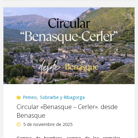
Yésero
y
Erata,
desde
Espierre"
Pirineo
,
Sobrarbe y Ribagorga
Circular «Benasque – Cerler». desde
Benasque
5 de noviembre de 2025