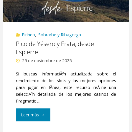
Pirineo
,
Sobrarbe y Ribagorga
Pico de Yésero y Erata, desde
Espierre
25 de noviembre de 2025
Si buscas informaciÃ³n actualizada sobre el
rendimiento de los slots y las mejores opciones
para jugar en lÃ­nea, este recurso reÃºne una
selecciÃ³n detallada de los mejores casinos de
Pragmatic …
"Pico
Leer más
de