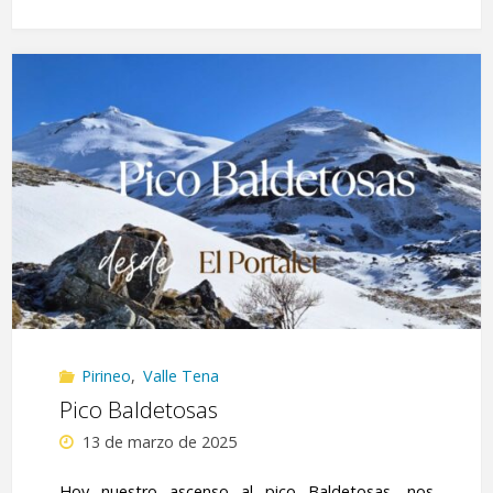
de
Santa
Elena
(PR-
HU
78)"
Pirineo
,
Valle Tena
Pico Baldetosas
13 de marzo de 2025
Hoy nuestro ascenso al pico Baldetosas, nos