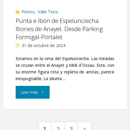
Pirineo
,
Valle Tena
Punta e Ibón de Espelunciecha.
Ibones de Anayet. Desde Parking
Formigal-Portalet
31 de octubre de 2024
Estamos en la cima del Espelunciecha. Las miradas
se cruzan entre el Anayet y Midi d`Ossau. Este, con
su enorme figura rota y repleta de aristas, parece
inexpugnable. La silueta …
"Punta
Leer más
e
Ibón
1
2
3
de