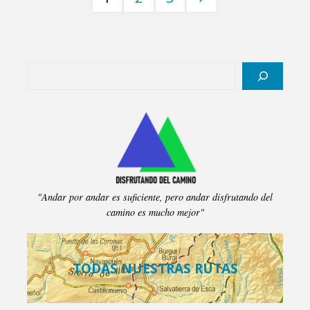
Paginación
Espelunciecha.
de
Ibones
Buscar
entradas
de
Anayet.
Desde
Parking
"Andar por andar es suficiente, pero andar disfrutando del
Formigal-
camino es mucho mejor"
Portalet"
TODAS NUESTRAS RUTAS