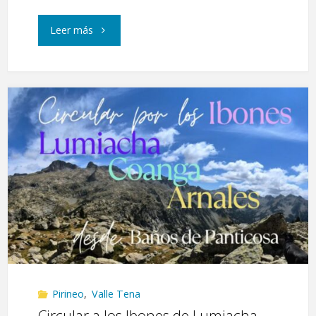
"Punta
Leer más
Cochata.
O
Cajico
y
O
Saldo
de
Escarrilla"
Pirineo
,
Valle Tena
Circular a los Ibones de Lumiacha,