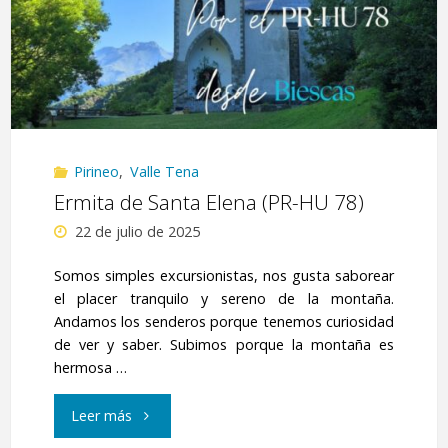
Lumiacha,
Coanga
y
Arnales,
Pirineo
,
Valle Tena
desde
Ermita de Santa Elena (PR-HU 78)
Baños
22 de julio de 2025
de
Somos simples excursionistas, nos gusta saborear
el placer tranquilo y sereno de la montaña.
Panticosa"
Andamos los senderos porque tenemos curiosidad
de ver y saber. Subimos porque la montaña es
hermosa …
"Ermita
Leer más