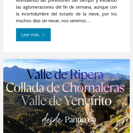
Atendiendo las previsiones del tiempo y evitando
las aglomeraciones del fin de semana, aunque con
la incertidumbre del estado de la nieve, por los
muchos días sin nevar, nos venimos …
"Pico
Leer más
Canal
Roya.
Raquetas.
Desde
el
Parkin
d`Aneou"