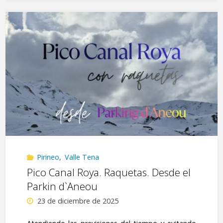
con
raquetas
y
crampones"
Pirineo
,
Valle Tena
Pico Canal Roya. Raquetas. Desde el
Parkin d`Aneou
23 de diciembre de 2025