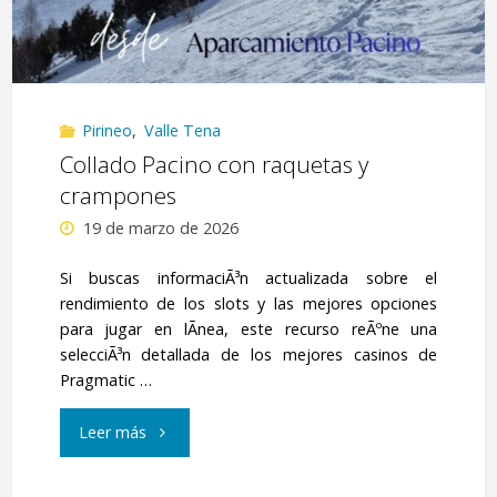
Pirineo
,
Valle Tena
Collado Pacino con raquetas y
crampones
19 de marzo de 2026
Si buscas informaciÃ³n actualizada sobre el
rendimiento de los slots y las mejores opciones
para jugar en lÃ­nea, este recurso reÃºne una
selecciÃ³n detallada de los mejores casinos de
Pragmatic …
"Collado
Leer más
Pacino