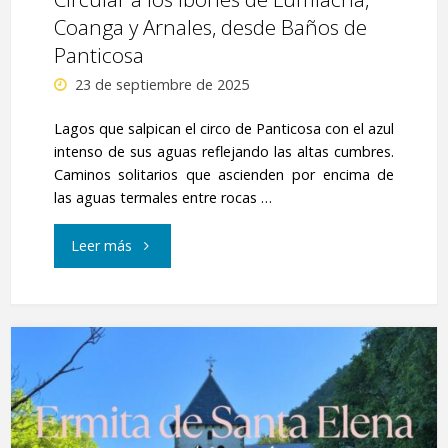
Coanga y Arnales, desde Baños de
Panticosa
23 de septiembre de 2025
Lagos que salpican el circo de Panticosa con el azul
intenso de sus aguas reflejando las altas cumbres.
Caminos solitarios que ascienden por encima de
las aguas termales entre rocas …
"Circular
Leer más
a
los
Ibones
de