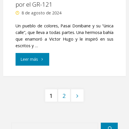
por el GR-121
8 de agosto de 2024
Un pueblo de colores, Pasai Donibane y su “única
calle”, que lleva a todas partes. Una hermosa bahía
que enamoró a Victor Hugo y le inspiró en sus
escritos y …
"De
Leer más
Pasai
Donibane
1
2
a
Paginación
Hondarribia,
de
por
Buscar