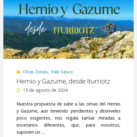
Donostia,
por
el
GR-
121"
Otras Zonas
,
País Vasco
Hernio y Gazume, desde Iturriotz
15 de agosto de 2024
Nuestra propuesta de subir a las cimas del Hernio
y Gazume, aun teniendo pendientes y desniveles
poco exigentes, nos regala tantas miradas a
escenarios diferentes, que, para nosotros,
suponen un …