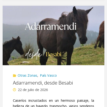
Izarraitz.
Xoxote
y
Erlo,
desde
Aittola"
Otras Zonas
,
País Vasco
Adarramendi, desde Besabi
22 de julio de 2026
Caseríos incrustados en un hermoso paisaje, la
belleza de un hayedo trasmocho, viejos senderos