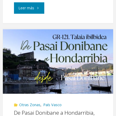
"Hernio
Leer más
y
Gazume,
desde
Iturriotz"
Otras Zonas
,
País Vasco
De Pasai Donibane a Hondarribia,