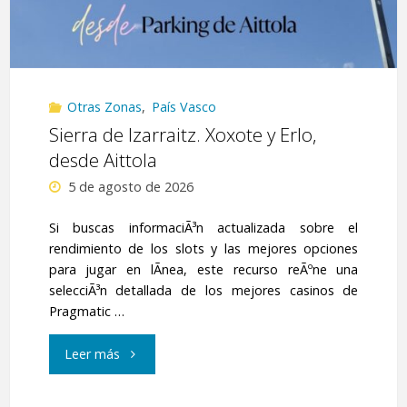
Otras Zonas
,
País Vasco
Sierra de Izarraitz. Xoxote y Erlo,
desde Aittola
5 de agosto de 2026
Si buscas informaciÃ³n actualizada sobre el
rendimiento de los slots y las mejores opciones
para jugar en lÃ­nea, este recurso reÃºne una
selecciÃ³n detallada de los mejores casinos de
Pragmatic …
"Sierra
Leer más
de