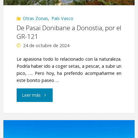
Otras Zonas
,
País Vasco
De Pasai Donibane a Donostia, por el
GR-121
24 de octubre de 2024
Le apasiona todo lo relacionado con la naturaleza.
Podría haber ido a coger setas, a pescar, a subir un
pico, …. Pero hoy, ha preferido acompañarme en
este bonito paseo …
"De
Leer más
Pasai
Donibane
a