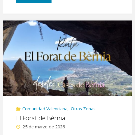
Negra
y
Picos
de
Urbión"
Comunidad Valenciana
,
Otras Zonas
El Forat de Bèrnia
25 de marzo de 2026