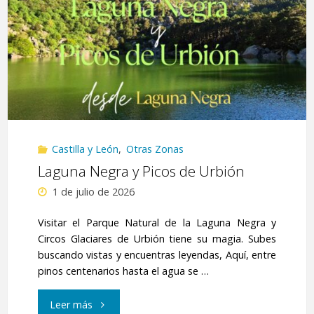
de
San
Donato"
Castilla y León
,
Otras Zonas
Laguna Negra y Picos de Urbión
1 de julio de 2026
Visitar el Parque Natural de la Laguna Negra y
Circos Glaciares de Urbión tiene su magia. Subes
buscando vistas y encuentras leyendas, Aquí, entre
pinos centenarios hasta el agua se …
"Laguna
Leer más