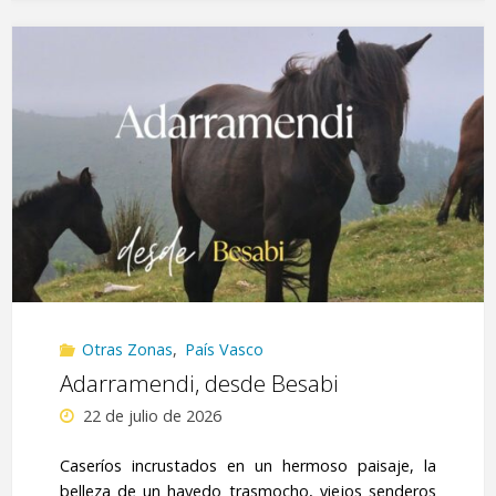
Izarraitz.
Xoxote
y
Erlo,
desde
Aittola"
Otras Zonas
,
País Vasco
Adarramendi, desde Besabi
22 de julio de 2026
Caseríos incrustados en un hermoso paisaje, la
belleza de un hayedo trasmocho, viejos senderos