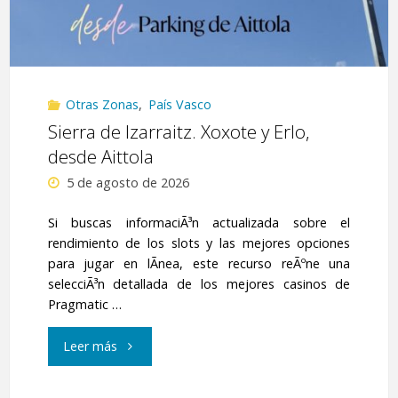
Otras Zonas
,
País Vasco
Sierra de Izarraitz. Xoxote y Erlo,
desde Aittola
5 de agosto de 2026
Si buscas informaciÃ³n actualizada sobre el
rendimiento de los slots y las mejores opciones
para jugar en lÃ­nea, este recurso reÃºne una
selecciÃ³n detallada de los mejores casinos de
Pragmatic …
"Sierra
Leer más
de