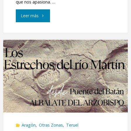
que nos apasiona. …
"Muralla
Leer más
de
Finestras"
Aragón
,
Otras Zonas
,
Teruel