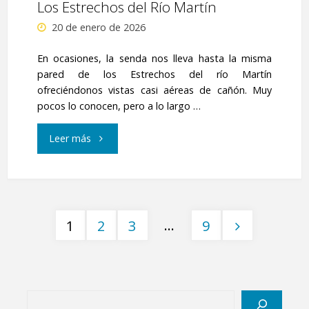
Los Estrechos del Río Martín
20 de enero de 2026
En ocasiones, la senda nos lleva hasta la misma
pared de los Estrechos del río Martín
ofreciéndonos vistas casi aéreas de cañón. Muy
pocos lo conocen, pero a lo largo …
"Los
Leer más
Estrechos
del
…
1
2
3
9
Río
Paginación
Martín"
de
Buscar