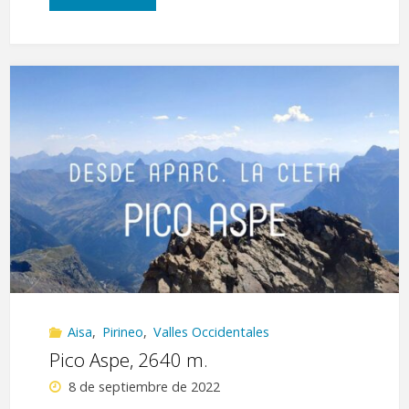
por
la
Sierra
de
La
Estiva,
Mesola,
Punta
Aisa
,
Pirineo
,
Valles Occidentales
de
Pico Aspe, 2640 m.
Napazal
8 de septiembre de 2022