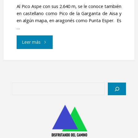
y
Al Pico Aspe con sus 2.640 m, se le conoce también
en castellano como Pico de la Garganta de Aisa y
Barranco
en algún mapa, en aragonés como Punta Esper. Es
…
de
"Pico
Leer más
Igüer"
Aspe,
2640
m."
Buscar