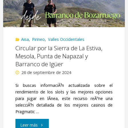
Aisa
,
Pirineo
,
Valles Occidentales
Circular por la Sierra de La Estiva,
Mesola, Punta de Napazal y
Barranco de Igüer
26 de septiembre de 2024
Si buscas informaciÃ³n actualizada sobre el
rendimiento de los slots y las mejores opciones
para jugar en lÃ­nea, este recurso reÃºne una
selecciÃ³n detallada de los mejores casinos de
Pragmatic …
"Circular
Leer más