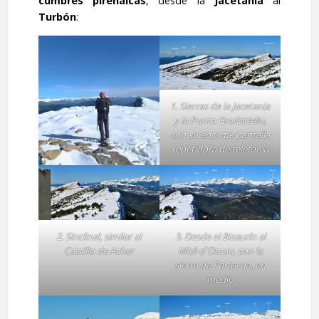
cumbres pirenaicas
, desde la
Jacetania
al
Turbón
:
1. Sierras de la Jacetania
y la Punta Gradatiello,
con su enorme pantalla
repetidora de telefonía
2. Sinclinal, similar al
3. Desde el Bisaurín al
Castillo de Acher
Midi d`Ossau, con la
sierra de Partacua, en
medio