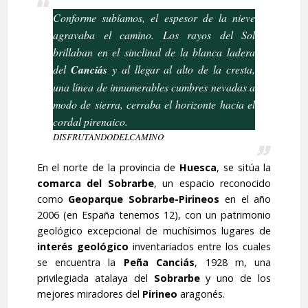
Conforme subíamos, el espesor de la nieve
agravaba el camino. Los rayos del Sol
brillaban en el sinclinal de la blanca ladera
del
Canciás
y al llegar al alto de la cresta,
una línea de innumerables cumbres nevadas a
modo de sierra, cerraba el horizonte hacia el
cordal pirenaico.
DISFRUTANDODELCAMINO
En el norte de la provincia de
Huesca
, se sitúa la
comarca del Sobrarbe
, un espacio reconocido
como
Geoparque
Sobrarbe-Pirineos
en el año
2006 (en España tenemos 12), con un patrimonio
geológico excepcional de muchísimos lugares de
interés geológico
inventariados entre los cuales
se encuentra la
Peña Canciás
, 1928 m, una
privilegiada atalaya del
Sobrarbe
y uno de los
mejores miradores del
Pirineo
aragonés.