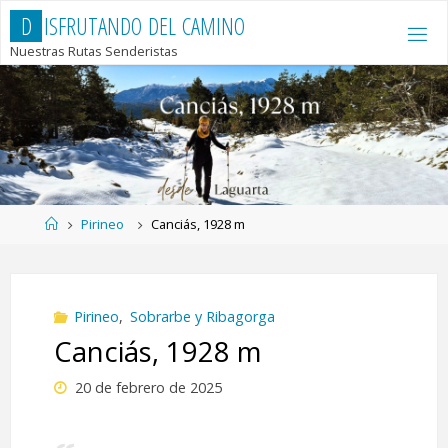
Saltar
D
I
S
F
R
U
T
A
N
D
O
D
E
L
C
A
M
I
N
O
al
Nuestras Rutas Senderistas
contenido
Página
Pirineo
Canciás, 1928 m
de
Inicio
Pirineo
,
Sobrarbe y Ribagorga
Canciás, 1928 m
20 de febrero de 2025