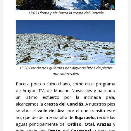
13:03 Última pala hasta la cresta del Canciás
13:20 Donde nos guiamos por algunos hitos de piedra
que sobresalen
Poco a poco o chino chano, como en el programa
de Aragón TV, de Mariano Navascués y haciendo
un último esfuerzo por la inclinada pala,
alcanzamos la
cresta del Canciás
. A nuestros pies
se abre el
valle del Ara
, por el que transita este
río, que desde la zona alta de
Bujaruelo
, recibe las
aguas principalmente del
Ordiso
,
Otal,
Arazas
y
más abajo, en
Broto
del
Sorrrosal
y deja sus