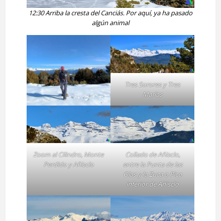
12:30 Arriba la cresta del Canciás. Por aquí, ya ha pasado
algún animal
Tres Sorores y Tres
Marías
Zoom al Cilindro, Monte
Collado de Añisclo,
Perdido y Añisclo
entre la Punta de las
Olas y la Zuca o Pico
inferior de Añisclo