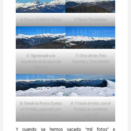
4. Zoom al Midi d`Ossau
5 Sierra Tendeñera
6. Vignemale a la
7. Otra de las Tres
izquierda de la zona de
Sorores y Tres Marías
Ordesa.
8. Desde la Punta Suelza
9. Y hacia el este, con el
al Cotiella, pasando por
Turbón en extremo
las Maladetas y Aneto
oriental
Y cuando ya hemos sacado “mil fotos” e