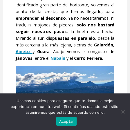
identificado gran parte del horizonte, volvemos al
punto de la cresta, que hemos llegado, para
emprender el descenso
. Ya no necesitaremos, ni
track, ni mojones de piedras,
solo nos bastará
seguir nuestros pasos
, la huella está hecha.
Mirando al sur,
dispuestas en paralelo
, desde la
más cercana a la más lejana, sierras de
Galardón
,
Aineto
y
Guara
. Abajo vemos el congosto de
Jánovas
, entre el
Nabaín
y el
Cerro Ferrera
.
Usamos cookies para asegurar que te damos la mejor
experiencia en nuestra web. Si continúas usando este sitio,
asumiremos que estás de acuerdo con ello.
13:54 Al fondo, a la derecha de la imagen el Tozal de
Guara y el Fragineto, que cierra la sierra
Aceptar