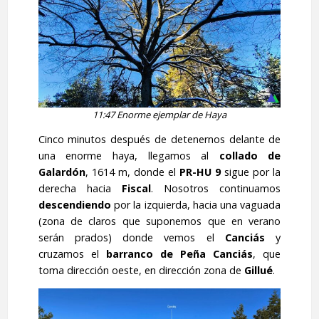
11:47
Enorme ejemplar de Haya
Cinco minutos después de detenernos delante de
una enorme haya, llegamos al
collado de
Galardón
, 1614 m, donde el
PR-HU 9
sigue por la
derecha hacia
Fiscal
. Nosotros continuamos
descendiendo
por la izquierda, hacia una vaguada
(zona de claros que suponemos que en verano
serán prados) donde vemos el
Canciás
y
cruzamos el
barranco de Peña Canciás
, que
toma dirección oeste, en dirección zona de
Gillué
.