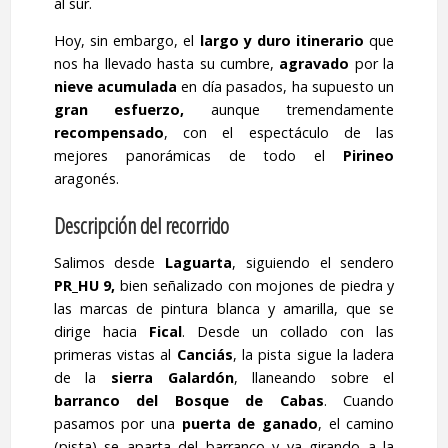
al sur.
Hoy, sin embargo, el
largo y duro itinerario
que
nos ha llevado hasta su cumbre,
agravado
por la
nieve
acumulada
en día pasados, ha supuesto un
gran esfuerzo,
aunque tremendamente
recompensado
, con el espectáculo de las
mejores panorámicas de todo el
Pirineo
aragonés.
Descripción del recorrido
Salimos desde
Laguarta
, siguiendo el sendero
PR_HU 9,
bien señalizado con mojones de piedra y
las marcas de pintura blanca y amarilla, que se
dirige hacia
Fical
. Desde un collado con las
primeras vistas al
Canciás
, la pista sigue la ladera
de la
sierra Galardón
, llaneando sobre el
barranco del Bosque de Cabas
. Cuando
pasamos por una
puerta de ganado
, el camino
(pista) se aparta del barranco y va girando a la