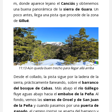
m, donde aparece lejano el
Canciás
y obtenemos
una buena panorámica de la
sierra de Guara
. Un
poco antes, llega una pista que procede de la zona
de
Gillué
.
11:13 Aún queda buen trecho para llegar allá arriba
Desde el collado, la pista sigue por la ladera de la
sierra, prácticamente llaneando, sobre el
barranco
del bosque de Cabas.
Más abajo el
río Gállego
fluye aguas abajo hacia el
embalse de la Peña
. Al
fondo, vemos las
sierras de Oroel y de San Juan
de la Peña
y cuando pasamos por una
puerta de
ganado
, el camino (pista) se aparta del barranco y