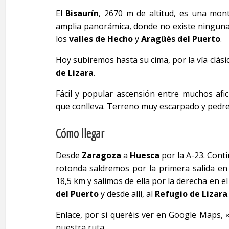
El
Bisaurín
, 2670 m de altitud, es una mon
amplia panorámica, donde no existe ninguna 
los
valles de
Hecho
y
Aragüés del Puerto
.
Hoy subiremos hasta su cima, por la vía clási
de Lizara
.
Fácil y popular ascensión entre muchos afic
que conlleva. Terreno muy escarpado y pedreg
Cómo llegar
Desde
Zaragoza
a
Huesca
por la A-23. Cont
rotonda saldremos por la primera salida en
18,5 km y salimos de ella por la derecha en
del Puerto
y desde allí, al
Refugio de Lizara
.
Enlace, por si queréis ver en Google Maps, 
nuestra ruta.