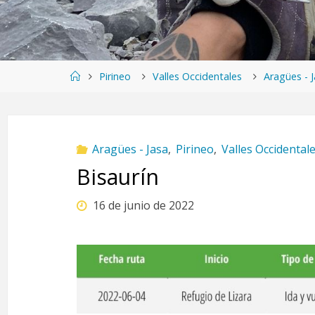
Página
Pirineo
Valles Occidentales
Aragües - 
de
Inicio
Aragües - Jasa
,
Pirineo
,
Valles Occidental
Bisaurín
16 de junio de 2022