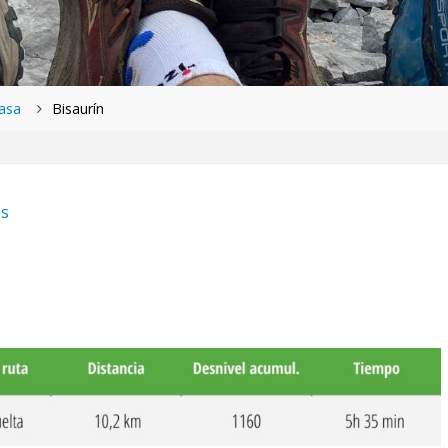
Jasa
Bisaurín
es