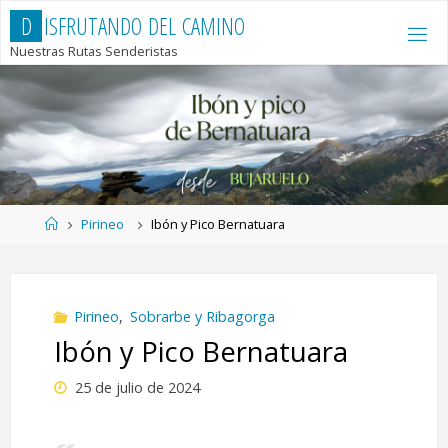
Saltar
D
I
S
F
R
U
T
A
N
D
O
D
E
L
C
A
M
I
N
O
al
Nuestras Rutas Senderistas
contenido
Página
Pirineo
Ibón y Pico Bernatuara
de
Inicio
Pirineo
,
Sobrarbe y Ribagorga
Ibón y Pico Bernatuara
25 de julio de 2024