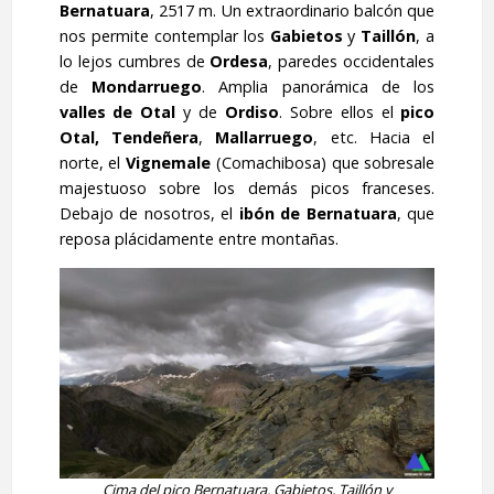
Bernatuara
, 2517 m. Un extraordinario balcón que
nos permite contemplar los
Gabietos
y
Taillón
, a
lo lejos cumbres de
Ordesa
, paredes occidentales
de
Mondarruego
. Amplia panorámica de los
valles de Otal
y de
Ordiso
. Sobre ellos el
pico
Otal,
Tendeñera
,
Mallarruego
, etc. Hacia el
norte, el
Vignemale
(Comachibosa) que sobresale
majestuoso sobre los demás picos franceses.
Debajo de nosotros, el
ibón de Bernatuara
, que
reposa plácidamente entre montañas.
Cima del pico Bernatuara. Gabietos, Taillón y