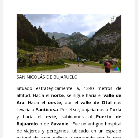
.
SAN NICOLÁS DE BUJARUELO
Situado estratégicamente a, 1340 metros de
altitud. Hacia el
norte
, se sigue hacia el
valle de
Ara
. Hacia el
oeste
, por el
valle de Otal
nos
llevaría a
Panticosa
. Por el sur, bajaríamos a
Torla
y hacia el
este
, subiríamos al
Puerto de
Bujuarelo
o de
Gavanie
. Fue un antiguo hospital
de viajeros y peregrinos, ubicado en un espacio
natural de gran belleza y protegido por la cara