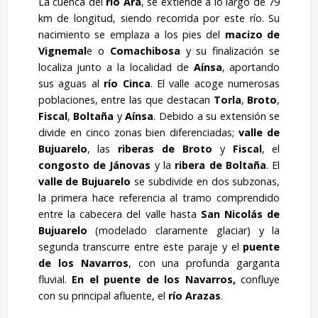
La cuenca del
río Ara
, se extiende a lo largo de 79
km de longitud, siendo recorrida por este río. Su
nacimiento se emplaza a los pies del
macizo de
Vignemal
e o
Comachibosa
y su finalización se
localiza junto a la localidad de
Aínsa
, aportando
sus aguas al
río Cinca
. El valle acoge numerosas
poblaciones, entre las que destacan
Torla
,
Broto
,
Fiscal
,
Boltaña
y
Aínsa
. Debido a su extensión se
divide en cinco zonas bien diferenciadas;
valle de
Bujuarelo
, las
riberas de Broto
y
Fiscal
, el
congosto de Jánovas
y la
ribera de Boltaña
. El
valle de Bujuarelo
se subdivide en dos subzonas,
la primera hace referencia al tramo comprendido
entre la cabecera del valle hasta
San Nicolás de
Bujuarelo
(modelado claramente glaciar) y la
segunda transcurre entre este paraje y el
puente
de los Navarros
, con una profunda garganta
fluvial.
En el puente de los Navarros,
confluye
con su principal afluente, el
río Arazas
.