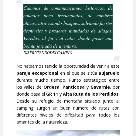
Caminos de comunicaciones históricas, de
collados poco frecuentados, de cumbres
altivas, atravesando bosques, salvando fuertes
desniveles y praderas inundadas de aliagas.
Veredas, al fin y al cabo, donde pasar una
bonita jornada de aventura.
DISFRUTANDODELCAMINO
No habíamos tenido la oportunidad de venir a este
paraje excepcional
en el que se sitúa
Bujaruelo
durante mucho tiempo. Punto estratégico entre
los valles de
Ordesa
,
Panticosa
y
Gavarnie
, por
donde pasa el
GR 11
y
Alta Ruta de los Perdidos
.
Desde su refugio de montaña situado junto al
camping surgen un buen número de rutas con
diferentes niveles de dificultad para todos los
amantes de la naturaleza.