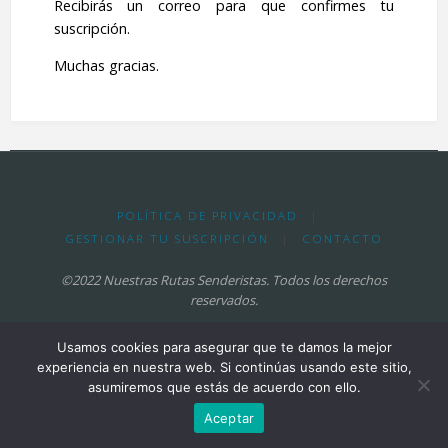
Recibirás un correo para que confirmes tu
suscripción.
Muchas gracias.
POLÍTICA DE PRIVACIDAD
|
GESTIONAR TU SUSCRIPCIÓN
|
CONTACTO
©2022 Nuestras Rutas Senderistas. Todos los derechos
reservados.
Usamos cookies para asegurar que te damos la mejor
Funciona con
Fluida
&
WordPress.
experiencia en nuestra web. Si continúas usando este sitio,
asumiremos que estás de acuerdo con ello.
Aceptar