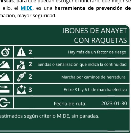
nistas
, para que puedan escoger el itinerario que mejor se
 ello, el
MIDE
,
es una
herramienta de prevención de
rmación, mayor seguridad.