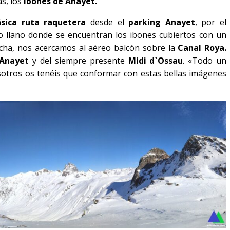
as, los
ibones de Anayet.
ásica ruta raquetera
desde el
parking Anayet
, por el
o llano donde se encuentran los ibones cubiertos con un
echa, nos acercamos al aéreo balcón sobre la
Canal Roya.
Anayet
y del siempre presente
Midi d`Ossau
. «Todo un
sotros os tenéis que conformar con estas bellas imágenes