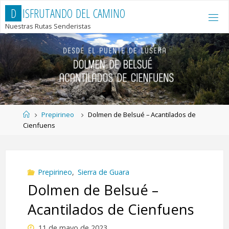
Saltar
D
I
S
F
R
U
T
A
N
D
O
D
E
L
C
A
M
I
N
O
al
Nuestras Rutas Senderistas
contenido
Página
Prepirineo
Dolmen de Belsué – Acantilados de
de
Cienfuens
Inicio
Prepirineo
,
Sierra de Guara
Dolmen de Belsué –
Acantilados de Cienfuens
11 de mayo de 2023