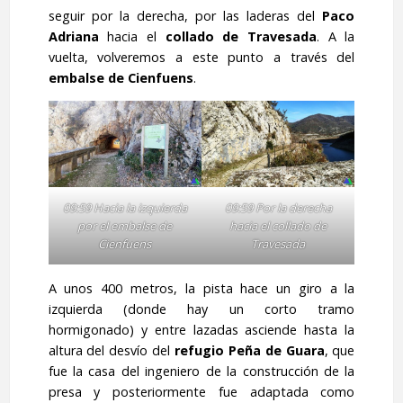
seguir por la derecha, por las laderas del
Paco
Adriana
hacia el
collado de Travesada
. A la
vuelta, volveremos a este punto a través del
embalse de Cienfuens
.
09:59 Hacia la izquierda
09:59 Por la derecha
por el embalse de
hacia el collado de
Cienfuens
Travesada
A unos 400 metros, la pista hace un giro a la
izquierda (donde hay un corto tramo
hormigonado) y entre lazadas asciende hasta la
altura del desvío del
refugio Peña de Guara
, que
fue la casa del ingeniero de la construcción de la
presa y posteriormente fue adaptada como