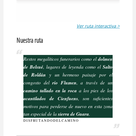
Ver ruta interactiva >
Nuestra ruta
Restos megalíticos funerarios como el
dolmen
de Belsué
, lugares de leyenda como el
Salto
de Roldán
y un hermoso paisaje por el
congosto del
río Flumen
, a través de un
camino tallado en la roca
a los pies de los
acantilados de Cienfuens
, son suficientes
motivos para perderse de nuevo en esta zona
tan especial de la
sierra de Guara
.
DISFRUTANDODELCAMINO