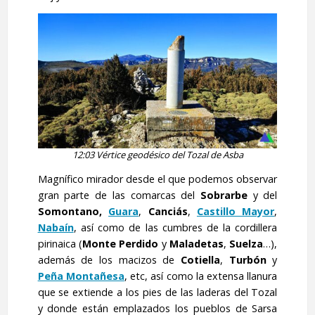
12:03 Vértice geodésico del Tozal de Asba
Magnífico mirador desde el que podemos observar
gran parte de las comarcas del
Sobrarbe
y del
Somontano,
Guara
,
Canciás
,
Castillo Mayor
,
Nabaín
, así como de las cumbres de la cordillera
pirinaica (
Monte Perdido
y
Maladetas
,
Suelza
…),
además de los macizos de
Cotiella
,
Turbón
y
Peña Montañesa
, etc, así como la extensa llanura
que se extiende a los pies de las laderas del Tozal
y donde están emplazados los pueblos de Sarsa