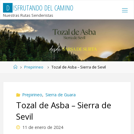
Saltar
D
I
S
F
R
U
T
A
N
D
O
D
E
L
C
A
M
I
N
O
al
Nuestras Rutas Senderistas
contenido
Página
Prepirineo
Tozal de Asba – Sierra de Sevil
de
Inicio
Prepirineo
,
Sierra de Guara
Tozal de Asba – Sierra de
Sevil
11 de enero de 2024