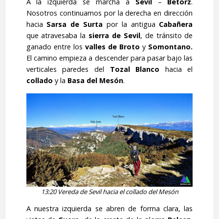
A la izquierda se marcha a
Sevil
–
Betorz
.
Nosotros continuamos por la derecha en dirección
hacia
Sarsa de Surta
por la antigua
Cabañera
que atravesaba la
sierra de
Sevil
, de tránsito de
ganado entre los
valles de Broto
y
Somontano.
El camino empieza a descender para pasar bajo las
verticales paredes del
Tozal Blanco
hacia el
collado
y la
Basa del Mesón
.
13:20 Vereda de Sevil hacia el collado del Mesón
A nuestra izquierda se abren de forma clara, las