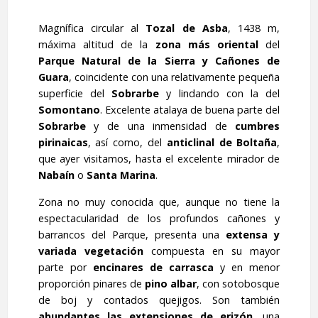
Magnífica circular al
Tozal de Asba
, 1438 m,
máxima altitud de la
zona más oriental
del
Parque Natural de la Sierra y Cañones de
Guara
, coincidente con una relativamente pequeña
superficie del
Sobrarbe
y lindando con la del
Somontano
. Excelente atalaya de buena parte del
Sobrarbe
y de una inmensidad de
cumbres
pirinaicas
, así como, del
anticlinal de Boltaña
,
que ayer visitamos, hasta el excelente mirador de
Nabaín
o
Santa Marina
.
Zona no muy conocida que, aunque no tiene la
espectacularidad de los profundos cañones y
barrancos del Parque, presenta una
extensa y
variada vegetación
compuesta en su mayor
parte por
encinares de carrasca
y en menor
proporción pinares de
pino albar
, con sotobosque
de boj y contados quejigos. Son también
abundantes las extensiones de
erizón
, una