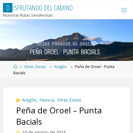
Saltar
D
I
S
F
R
U
T
A
N
D
O
D
E
L
C
A
M
I
N
O
al
Nuestras Rutas Senderistas
contenido
Página
Otras Zonas
Aragón
Peña de Oroel – Punta
de
Bacials
Inicio
Aragón
,
Huesca
,
Otras Zonas
Peña de Oroel – Punta
Bacials
10 de agosto de 2023